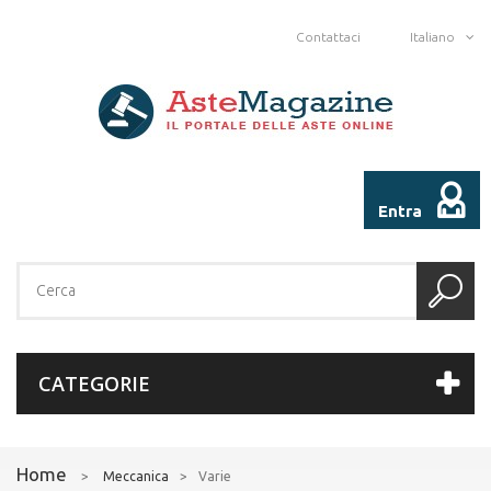
Contattaci
Italiano
Entra
CATEGORIE
Home
>
Meccanica
>
Varie