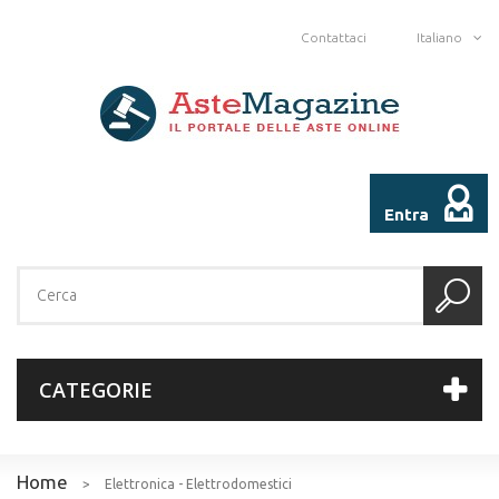
Contattaci
Italiano
Entra
CATEGORIE
Home
>
Elettronica - Elettrodomestici