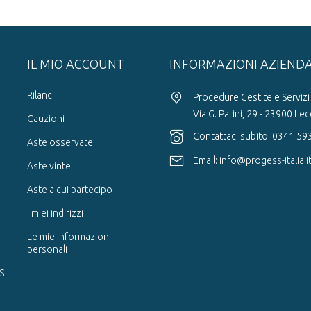
IL MIO ACCOUNT
INFORMAZIONI AZIEND
Rilanci
Procedure Gestite e Servizi 
Via G. Parini, 29 - 23900 Le
Cauzioni
Contattaci subito: 0341 5
Aste osservate
Email:
info@progess-italia.i
Aste vinte
Aste a cui partecipo
I miei indirizzi
Le mie informazioni
personali
S