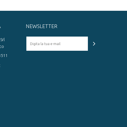
A
NEWSLETTER
Srl
cco
93511
t