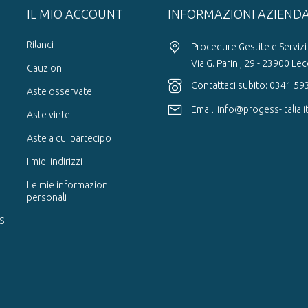
IL MIO ACCOUNT
INFORMAZIONI AZIEND
Rilanci
Procedure Gestite e Servizi 
Via G. Parini, 29 - 23900 Le
Cauzioni
Contattaci subito: 0341 5
Aste osservate
Email:
info@progess-italia.i
Aste vinte
Aste a cui partecipo
I miei indirizzi
Le mie informazioni
personali
S