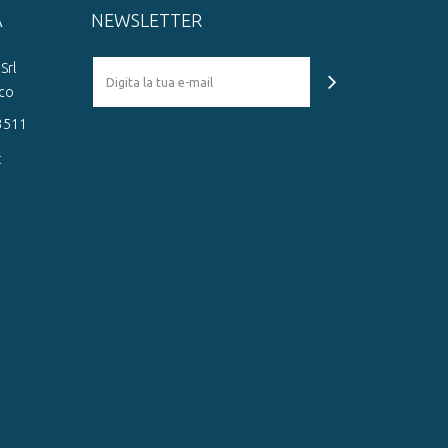
A
NEWSLETTER
Srl
cco
93511
t